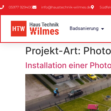
05977 929400
info@haustechnik-wilmes.de
Südfel
Badsanierung
Projekt-Art:
Photo
Installation einer Phot