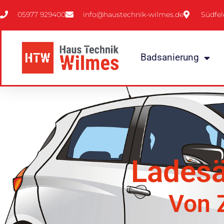
05977 929400
info@haustechnik-wilmes.de
Südfel
Badsanierung
Ladesä
Von 