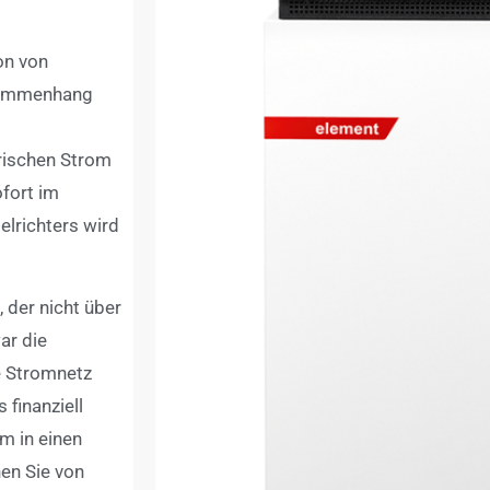
on von
usammenhang
rischen Strom
ofort im
elrichters wird
 der nicht über
ar die
e Stromnetz
 finanziell
om in einen
nen Sie von