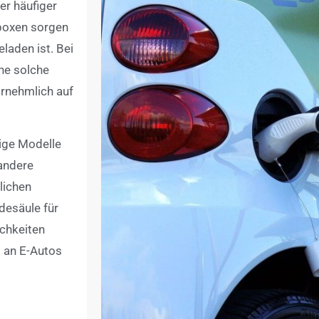
r häufiger
lboxen sorgen
eladen ist. Bei
ne solche
ornehmlich auf
nige Modelle
 andere
lichen
desäule für
ichkeiten
l an E-Autos